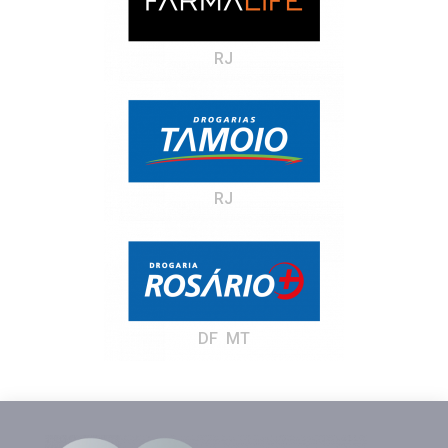
RJ
RJ
DF MT