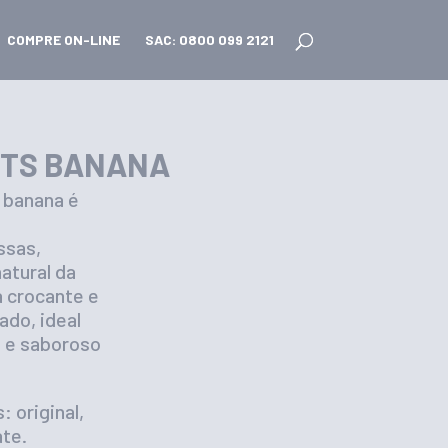
COMPRE ON-LINE
SAC: 0800 099 2121
UTS BANANA
 banana é
ssas,
atural da
a crocante e
ado, ideal
o e saboroso
 original,
ate.