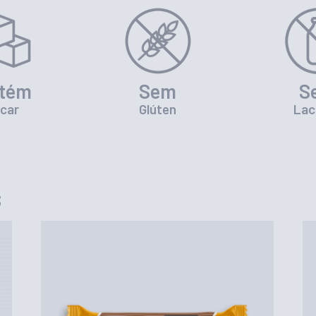
tém
Sem
S
car
Glúten
Lac
S