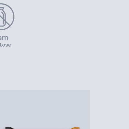
em
tose