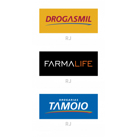
RJ
RJ
RJ